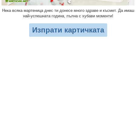
Нека всяка мартеница днес ти донесе много здраве и късмет. Да имаш
най-успешната година, пълна с хубави моменти!
Изпрати картичката