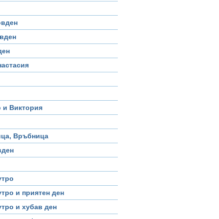
овден
овден
ден
настасия
 и Виктория
ица, Връбница
вден
утро
тро и приятен ден
тро и хубав ден