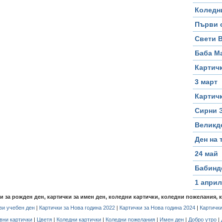
Коледн
Първи 
Свети 
Баба М
Картичк
3 март
Картичк
Сирни 
Великд
Ден на 
24 май
Бабинд
1 април
чки за рожден ден, картички за имен ден, коледни картички, коледни пожелания, 
и учебен ден
|
Картички за Нова година 2022
|
Картички за Нова година 2024
|
Картички
вни картички
|
Цветя
|
Коледни картички
|
Коледни пожелания
|
Имен ден
|
Добро утро
|