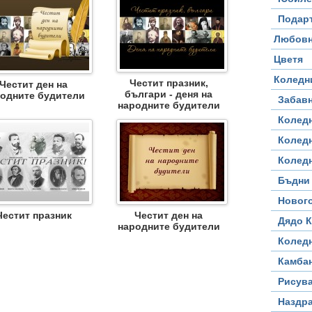
Подар
Любовн
Цветя
Коледн
Честит празник,
Честит ден на
българи - деня на
одните будители
Забав
народните будители
Колед
Колед
Колед
Бъдни
Новог
Честит празник
Честит ден на
Дядо 
народните будители
Колед
Камба
Рисув
Наздр