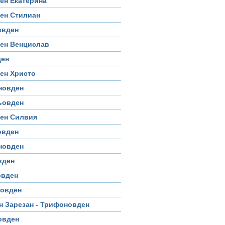
ен Екатерина
ен Стилиан
евден
ен Венцислав
ден
ен Христо
новден
ьовден
ден Силвия
овден
новден
вден
овден
совден
 Зарезан - Трифоновден
овден