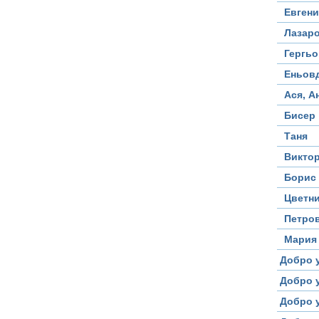
Евгени
Лазар
Гергь
Еньов
Ася, А
Бисер
Таня
Виктор
Борис
Цветн
Петро
Мария
Добро 
Добро у
Добро у