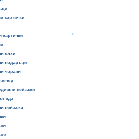
ъци
и картички
▼
и картички
ни
ни елхи
ни подаръци
ни чорапи
 вечер
одишни пейзажи
Коледа
ни пейзажи
нки
ани
аве