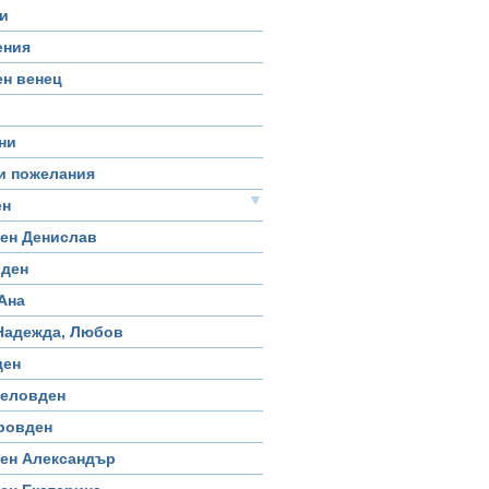
и
ения
н венец
ни
и пожелания
▼
ен
ен Денислав
вден
Ана
Надежда, Любов
ден
геловден
ровден
ен Александър