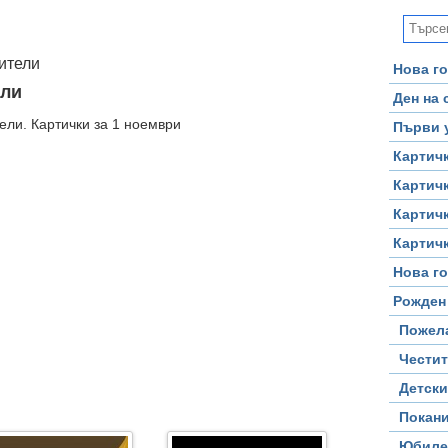
ители
Нова го
ели
Ден на
ели. Картички за 1 ноември
Първи 
Картичк
Картичк
Картичк
Картичк
Нова го
Рожден
Пожел
Честит
Детски
Покан
Юбиле