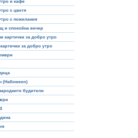
утро и кафе
тро с цветя
утро с пожелания
щ и спокойна вечер
и картички за добро утро
картички за добро утро
тември
дица
 (Halloween)
 народните будители
мври
3
одина
ия