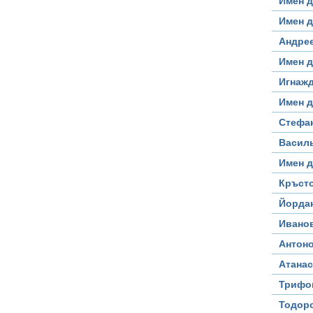
Имен д
Имен д
Андре
Имен д
Игнаж
Имен д
Стефа
Васил
Имен 
Кръст
Йорда
Ивано
Антон
Атана
Трифон
Тодор