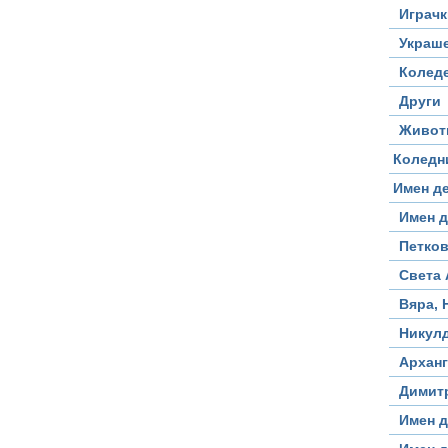
Играчк
Украш
Коледе
Други
Живот
Коледн
Имен д
Имен д
Петко
Света 
Вяра, 
Никул
Архан
Димит
Имен д