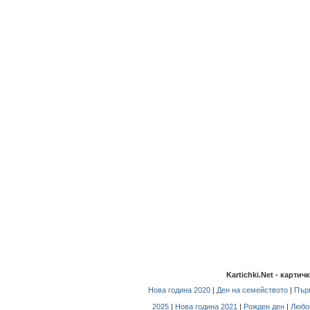
Kartichki.Net - карти
Нова година 2020
|
Ден на семейството
|
Първ
2025
|
Нова година 2021
|
Рожден ден
|
Любо