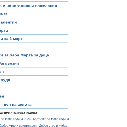
и и новогодишни пожелания
сняг
Валентин
арта
и за 1 март
и за баба Марта за деца
Заговезни
ен
труда
ен
 - ден на шегата
картички за нова година
 за Нова година 2023
|
Картички за Нова година
Добро утро и приятен ден
|
Добро утро и хубав