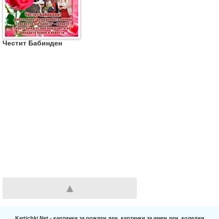
Честит Бабинден
▲
Kartichki.Net - картички за рожден ден, картички за имен ден, коледни