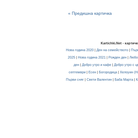
« Предишна картичка
Kartichki.Net - карти
Нова година 2020
|
Ден на семейството
|
Първ
2025
|
Нова година 2021
|
Рожден ден
|
Любо
ден
|
Добро утро и кафе
|
Добро утро с ц
септември
|
Есен
|
Богородица
|
Хелоуин (H
Първи сняг
|
Свети Валентин
|
Баба Марта
|
К