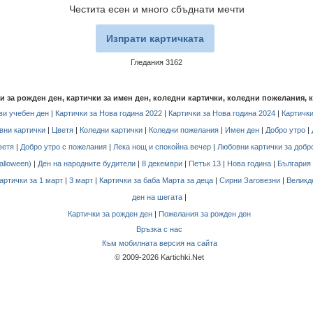
Честита есен и много сбъднати мечти
Изпрати картичката
Гледания 3162
чки за рожден ден, картички за имен ден, коледни картички, коледни пожелания, 
и учебен ден
|
Картички за Нова година 2022
|
Картички за Нова година 2024
|
Картички
вни картички
|
Цветя
|
Коледни картички
|
Коледни пожелания
|
Имен ден
|
Добро утро
|
ветя
|
Добро утро с пожелания
|
Лека нощ и спокойна вечер
|
Любовни картички за добр
alloween)
|
Ден на народните будители
|
8 декември
|
Петък 13
|
Нова година
|
България
артички за 1 март
|
3 март
|
Картички за баба Марта за деца
|
Сирни Заговезни
|
Великд
ден на шегата
|
Картички за рожден ден
|
Пожелания за рожден ден
Връзка с нас
Към мобилната версия на сайта
© 2009-2026 Kartichki.Net