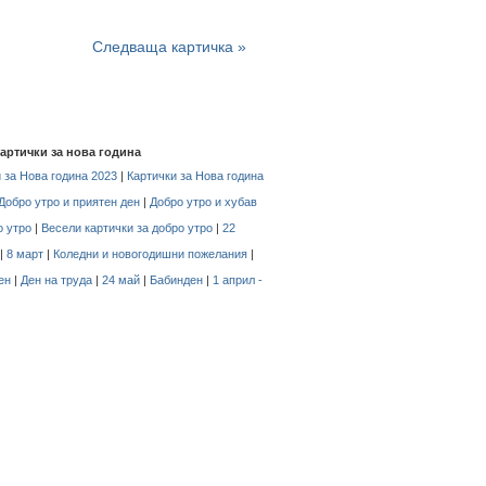
Следваща картичка »
картички за нова година
 за Нова година 2023
|
Картички за Нова година
Добро утро и приятен ден
|
Добро утро и хубав
о утро
|
Весели картички за добро утро
|
22
|
8 март
|
Коледни и новогодишни пожелания
|
ен
|
Ден на труда
|
24 май
|
Бабинден
|
1 април -