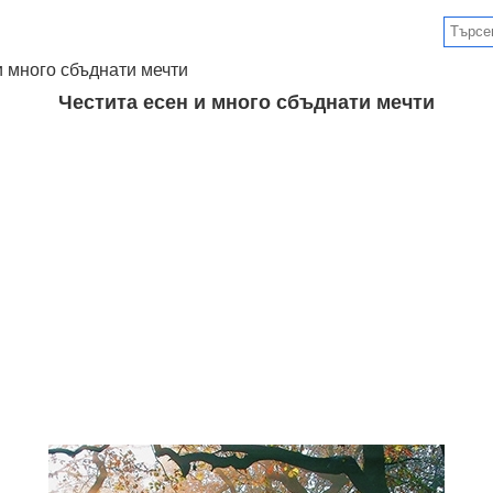
и много сбъднати мечти
Честита есен и много сбъднати мечти