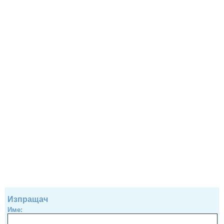
Изпращач
Име: