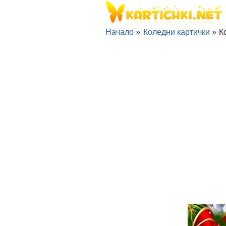
Начало
»
Коледни картички
»
К