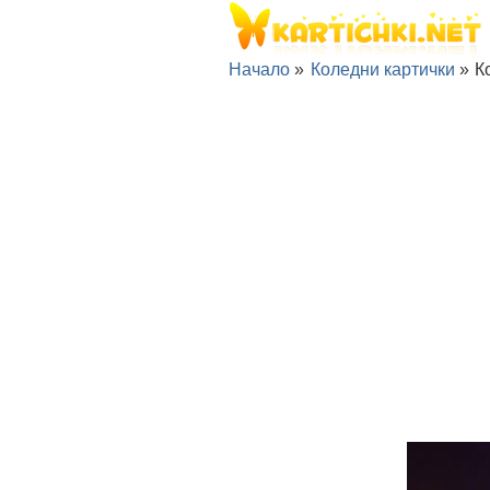
Начало
»
Коледни картички
»
К