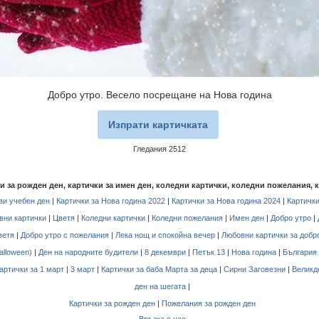
Добро утро. Весело посрещане на Нова година
Изпрати картичката
Гледания 2512
чки за рожден ден, картички за имен ден, коледни картички, коледни пожелания, 
и учебен ден
|
Картички за Нова година 2022
|
Картички за Нова година 2024
|
Картички
вни картички
|
Цветя
|
Коледни картички
|
Коледни пожелания
|
Имен ден
|
Добро утро
|
ветя
|
Добро утро с пожелания
|
Лека нощ и спокойна вечер
|
Любовни картички за добр
alloween)
|
Ден на народните будители
|
8 декември
|
Петък 13
|
Нова година
|
България
артички за 1 март
|
3 март
|
Картички за баба Марта за деца
|
Сирни Заговезни
|
Великд
ден на шегата
|
Картички за рожден ден
|
Пожелания за рожден ден