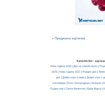
« Предишна картичка
Kartichki.Net - карти
Нова година 2020
|
Ден на семейството
|
Първ
2025
|
Нова година 2021
|
Рожден ден
|
Любо
ден
|
Добро утро и кафе
|
Добро утро с ц
септември
|
Есен
|
Богородица
|
Хелоуин (H
Първи сняг
|
Свети Валентин
|
Баба Марта
|
К