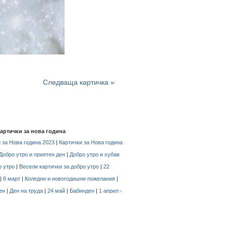
Следваща картичка »
картички за нова година
 за Нова година 2023
|
Картички за Нова година
Добро утро и приятен ден
|
Добро утро и хубав
о утро
|
Весели картички за добро утро
|
22
|
8 март
|
Коледни и новогодишни пожелания
|
ен
|
Ден на труда
|
24 май
|
Бабинден
|
1 април -