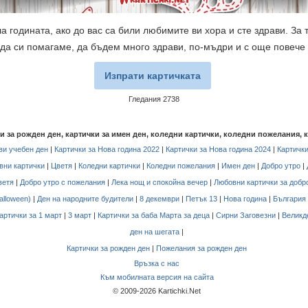
а годината, ако до вас са били любимите ви хора и сте здрави. За
да си помагаме, да бъдем много здрави, по-мъдри и с още повече
Изпрати картичката
Гледания 2738
чки за рожден ден, картички за имен ден, коледни картички, коледни пожелания, 
и учебен ден
|
Картички за Нова година 2022
|
Картички за Нова година 2024
|
Картички
вни картички
|
Цветя
|
Коледни картички
|
Коледни пожелания
|
Имен ден
|
Добро утро
|
ветя
|
Добро утро с пожелания
|
Лека нощ и спокойна вечер
|
Любовни картички за добр
alloween)
|
Ден на народните будители
|
8 декември
|
Петък 13
|
Нова година
|
България
артички за 1 март
|
3 март
|
Картички за баба Марта за деца
|
Сирни Заговезни
|
Великд
ден на шегата
|
Картички за рожден ден
|
Пожелания за рожден ден
Връзка с нас
Към мобилната версия на сайта
© 2009-2026 Kartichki.Net