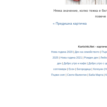
Няма значение, колко тежка е бил
повече 
« Предишна картичка
Kartichki.Net - карти
Нова година 2020
|
Ден на семейството
|
Първ
2025
|
Нова година 2021
|
Рожден ден
|
Любо
ден
|
Добро утро и кафе
|
Добро утро с ц
септември
|
Есен
|
Богородица
|
Хелоуин (H
Първи сняг
|
Свети Валентин
|
Баба Марта
|
К