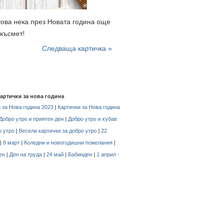
 това нека през Новата година още
 късмет!
Следваща картичка »
картички за нова година
 за Нова година 2023
|
Картички за Нова година
Добро утро и приятен ден
|
Добро утро и хубав
о утро
|
Весели картички за добро утро
|
22
|
8 март
|
Коледни и новогодишни пожелания
|
ен
|
Ден на труда
|
24 май
|
Бабинден
|
1 април -