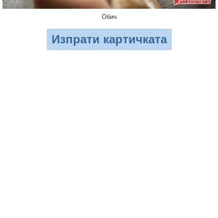
Обич
Изпрати картичката