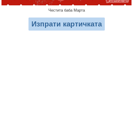
Честита баба Марта
Изпрати картичката