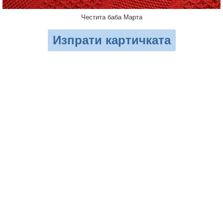
Честита баба Марта
Изпрати картичката