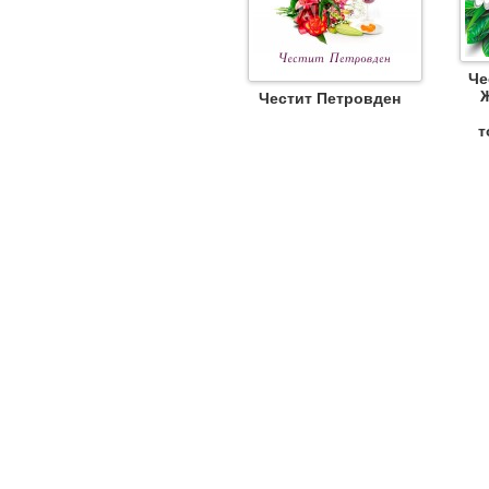
Че
Ж
Честит Петровден
т