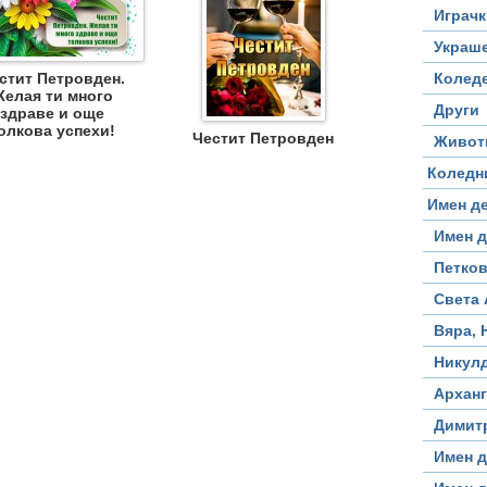
Играчк
Украш
стит Петровден.
Коледе
елая ти много
Други
здраве и още
олкова успехи!
Честит Петровден
Живот
Коледн
Имен д
Имен д
Петко
Света 
Вяра, 
Никул
Архан
Димит
Имен д