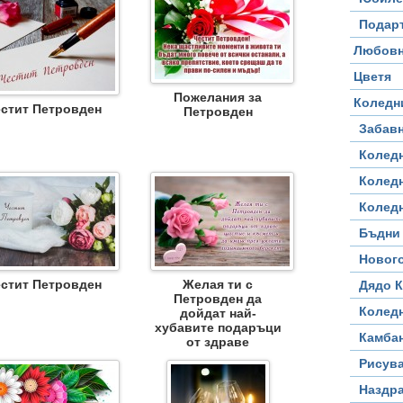
Подар
Любовн
Цветя
Пожелания за
Коледн
стит Петровден
Петровден
Забав
Колед
Колед
Колед
Бъдни
Новог
стит Петровден
Желая ти с
Дядо 
Петровден да
Колед
дойдат най-
хубавите подаръци
Камба
от здраве
Рисув
Наздр