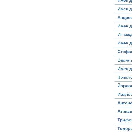
Имен д
Имен д
Андре
Имен д
Игнаж
Имен д
Стефа
Васил
Имен 
Кръст
Йорда
Ивано
Антон
Атана
Трифон
Тодор