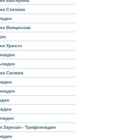
ен Екатерина
ен Стилиан
евден
ен Венцислав
ден
ен Христо
новден
ьовден
ден Силвия
овден
новден
вден
овден
совден
 Зарезан - Трифоновден
овден