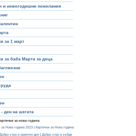
и и новогодишни пожелания
сняг
Валентин
арта
и за 1 март
и за баба Марта за деца
Заговезни
ен
труда
ен
 - ден на шегата
картички за нова година
 за Нова година 2023
|
Картички за Нова година
Добро утро и приятен ден
|
Добро утро и хубав