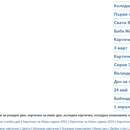
Коледн
Първи 
Свети 
Баба М
Картичк
3 март
Картичк
Сирни 
Великд
Ден на 
24 май
Бабинд
1 април
чки за рожден ден, картички за имен ден, коледни картички, коледни пожелания, 
и учебен ден
|
Картички за Нова година 2022
|
Картички за Нова година 2024
|
Картички
вни картички
|
Цветя
|
Коледни картички
|
Коледни пожелания
|
Имен ден
|
Добро утро
|