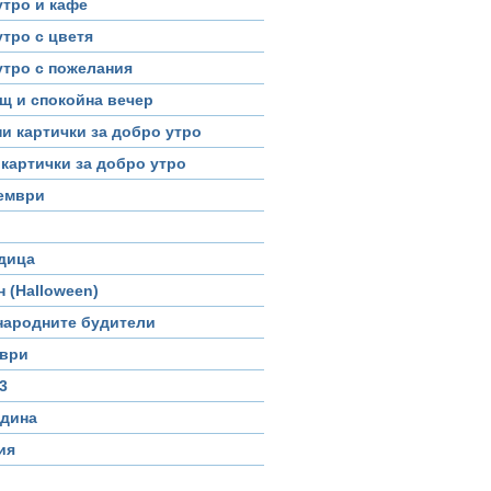
утро и кафе
тро с цветя
утро с пожелания
щ и спокойна вечер
и картички за добро утро
картички за добро утро
тември
дица
 (Halloween)
 народните будители
мври
3
одина
ия