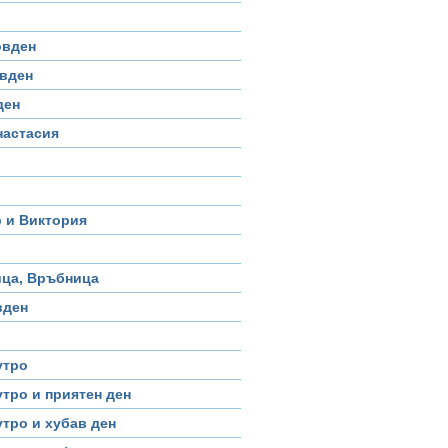
овден
овден
ден
настасия
 и Виктория
ица, Връбница
вден
утро
тро и приятен ден
тро и хубав ден