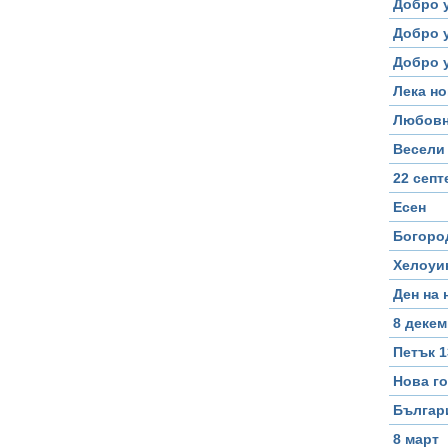
Добро 
Добро у
Добро 
Лека но
Любовн
Весели 
22 сеп
Есен
Богоро
Хелоуин
Ден на
8 деке
Петък 1
Нова г
Българ
8 март