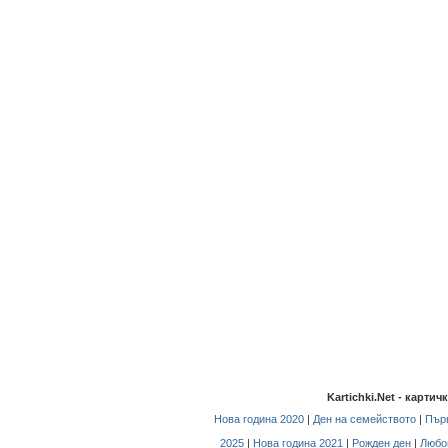
Kartichki.Net - карти
Нова година 2020
|
Ден на семейството
|
Първ
2025
|
Нова година 2021
|
Рожден ден
|
Любо