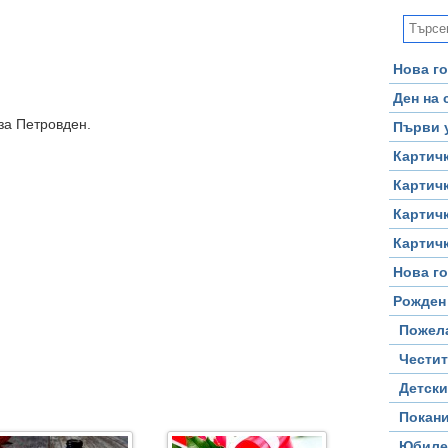
Нова го
Ден на
за Петровден.
Първи 
Картичк
Картичк
Картичк
Картичк
Нова го
Рожден
Пожел
Честит
Детски
Покан
Юбиле