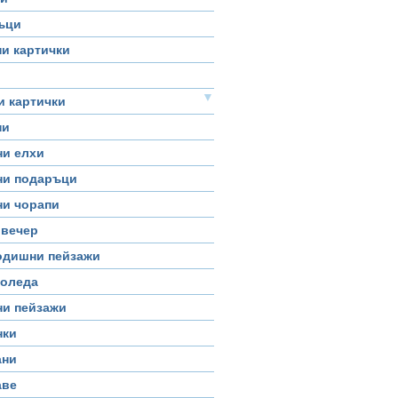
ъци
и картички
▼
и картички
ни
ни елхи
ни подаръци
ни чорапи
 вечер
одишни пейзажи
Коледа
ни пейзажи
нки
ани
аве