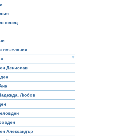
и
ения
н венец
ни
и пожелания
▼
ен
ен Денислав
вден
Ана
Надежда, Любов
ден
геловден
ровден
ен Александър